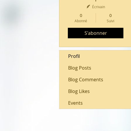
Écrivain
0
0
Abonné
Suivi
S'abonner
Profil
Blog Posts
Blog Comments
Blog Likes
Events