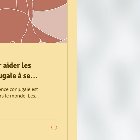
 aider les
ugale à se
ence conjugale est
s le monde. Les...