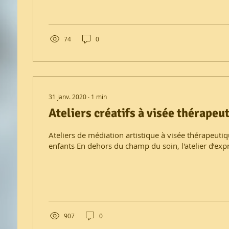
74
0
31 janv. 2020
∙
1
min
Ateliers créatifs à visée thérapeu
Ateliers de médiation artistique à visée thérapeuti
enfants En dehors du champ du soin, l'atelier d’expr
907
0