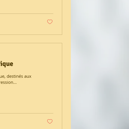
tique
que, destinés aux
ession...