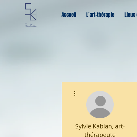
Accueil
L'art-thérapie
Lieux 
Plus d'actions
Sylvie Kablan, art-
thérapeute