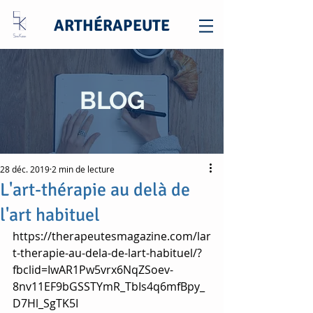
ARTHÉRAPEUTE
BLOG
28 déc. 2019
2 min de lecture
L'art-thérapie au delà de
l'art habituel
https://therapeutesmagazine.com/lar
t-therapie-au-dela-de-lart-habituel/?
fbclid=IwAR1Pw5vrx6NqZSoev-
8nv11EF9bGSSTYmR_TbIs4q6mfBpy_
D7Hl_SgTK5I