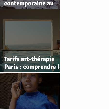
contemporaine au
service des salariés en
souffrance au travail :
retour d’expérience
Tarifs art-thérapie
Paris : comprendre les
coûts des séances
d'art-thérapie