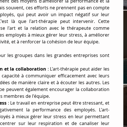
ent des moyens d'améliorer la performance et la 
ais souvent, ces efforts ne prennent pas en compte 
loyés, qui peut avoir un impact négatif sur leur 
'est là que l'art-thérapie peut intervenir. Cette 
ise l'art et la relation avec le thérapeute comme 
s employés à mieux gérer leur stress, à améliorer 
vité, et à renforcer la cohésion de leur équipe.
pour les groupes dans les grandes entreprises sont 
 et la collaboration 
: L'art-thérapie peut aider les 
 capacité à communiquer efficacement avec leurs 
dées de manière claire et à écouter les autres. Les 
oupe peuvent également encourager la collaboration 
les membres de l'équipe.
ess
 : Le travail en entreprise peut être stressant, et 
égativement la performance des employés. L'art-
loyés à mieux gérer leur stress en leur permettant 
entrer sur leur respiration et de canaliser leur 