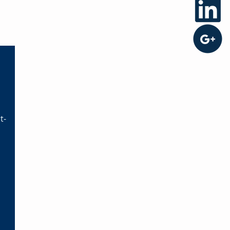
nécessité clinique et
éthique
t-