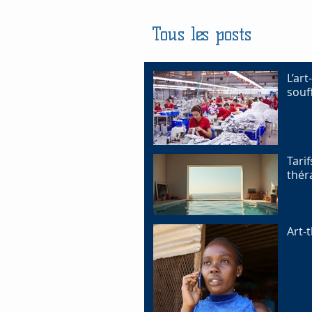
Tous les posts
L’ar
souf
Tari
thér
Art-