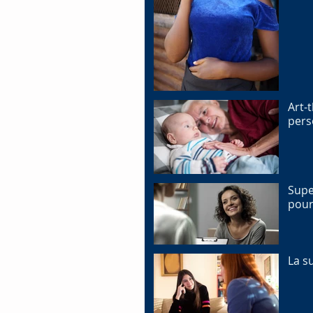
Art-
pers
Supe
pour
La s