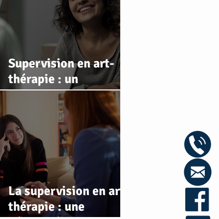
déplacer
Supervision en art-
thérapie : un
accompagnement
professionnel pour
soutenir, affiner et
sécuriser votre
pratique
La supervision en art-
thérapie : une