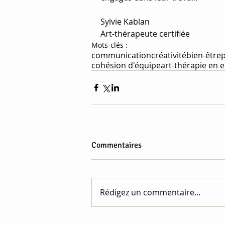
Sylvie Kablan
Art-thérapeute certifiée
Mots-clés :
communication
créativité
bien-être
cohésion d'équipe
art-thérapie en 
Commentaires
Rédigez un commentaire...