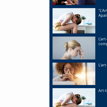
"L'A
Apai
L’ar
comp
L'ar
Art-