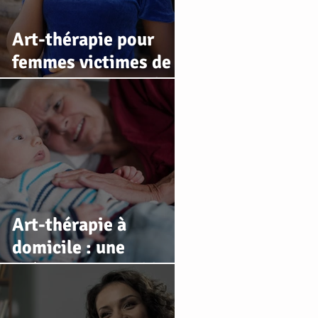
Art-thérapie pour
femmes victimes de
violences conjugales
Art-thérapie à
domicile : une
thérapie accessible
pour les personnes qui
ne peuvent pas se