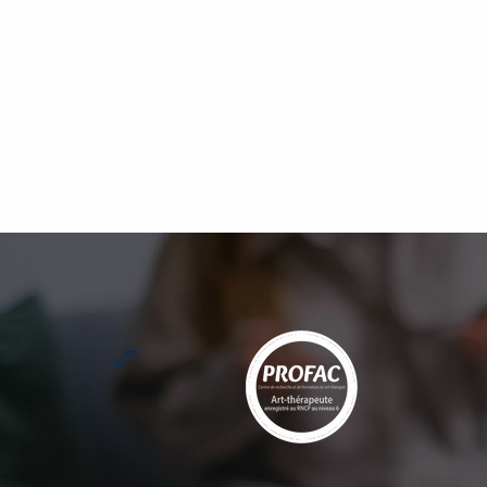
https://annuaire.laposte.fr/autres-
professionnels-de-sante/art-therapie-paris-et-
pantin-kablan-sylvie-78885120200010/
Lien
Lien