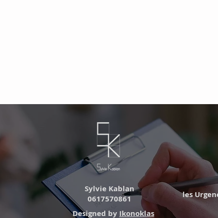
Sylvie Kablan
les Urgence
0617570861
Designed by
Ikonoklas