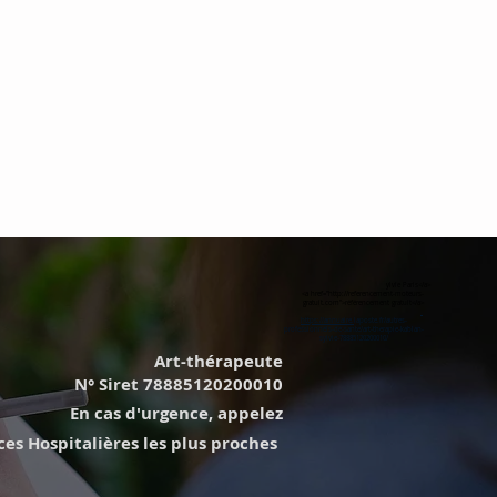
ylvie Paris</a>
<a href="http://referencement-moteurs-
gratuit.com">référencement gratuit</a>
https://annuaire.
laposte.fr/autres-
professionnels-de-sante/art-therapie-kablan-
sylvie-78885120200010/
Art-thérapeute
N° Siret 78885120200010
En cas d'urgence, appelez
s Hospitalières les plus proches