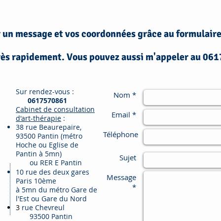
r un message et vos coordonnées grâce au formulaire
très rapidement. Vous pouvez aussi m'appeler au 0
Sur rendez-vous :
Nom *
0617570861
Cabinet de consultation
Email *
d'art-thérapie
:
38 rue Beaurepaire,
Téléphone
93500 Pantin (métro
Hoche ou Eglise de
Pantin à 5mn)
Sujet
ou RER E Pantin
10 rue des deux gares
Message
Paris 10ème
*
à 5mn du métro Gare de
l'Est ou Gare du Nord
3
rue Chevreul
93500 Pantin