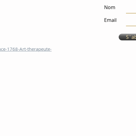
Nom
Email
S`a
nce-1768-Art-therapeute-