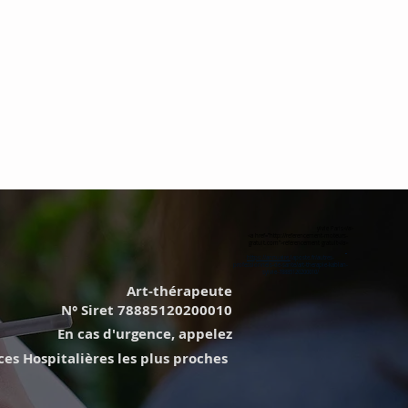
ylvie Paris</a>
<a href="http://referencement-moteurs-
gratuit.com">référencement gratuit</a>
https://annuaire.
laposte.fr/autres-
professionnels-de-sante/art-therapie-kablan-
sylvie-78885120200010/
Art-thérapeute
N° Siret 78885120200010
En cas d'urgence, appelez
s Hospitalières les plus proches