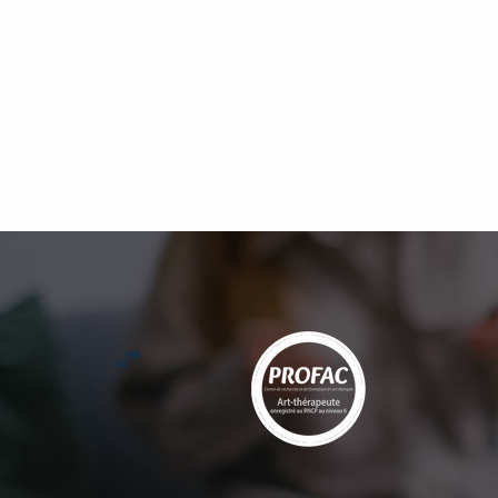
https://annuaire.laposte.fr/autres-
professionnels-de-sante/art-therapie-paris-et-
pantin-kablan-sylvie-78885120200010/
Lien
Lien