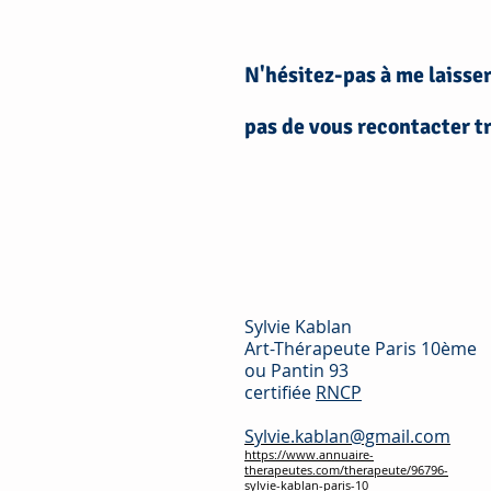
N'hésitez-pas à me laisse
pas de vous recontacter 
Sylvie Kablan
Art-Thérapeute Paris 10ème
ou Pantin 93
certifiée
RNCP
Sylvie.kablan@gmail.com
https://www.annuaire-
therapeutes.com/therapeute/96796-
sylvie-kablan-paris-10​