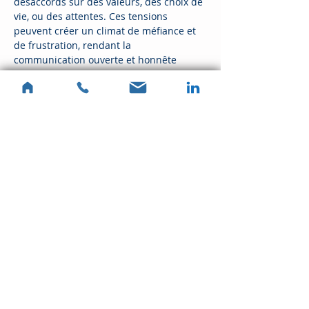
désaccords sur des valeurs, des choix de 
vie, ou des attentes. Ces tensions 
peuvent créer un climat de méfiance et 
de frustration, rendant la 
communication ouverte et honnête 
presque impossible. L'art-thérapie 
permet aux membres de la famille 
d'exprimer leurs émotions à travers des 
créations artistiques, facilitant ainsi un 
dialogue plus serein.
Changements de Vie
En lire plus >
Partager cet événement