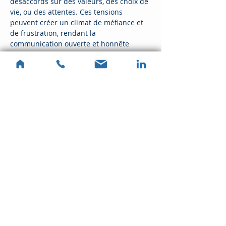
désaccords sur des valeurs, des choix de 
vie, ou des attentes. Ces tensions 
peuvent créer un climat de méfiance et 
de frustration, rendant la 
communication ouverte et honnête 
presque impossible. L'art-thérapie 
permet aux membres de la famille 
d'exprimer leurs émotions à travers des 
créations artistiques, facilitant ainsi un 
dialogue plus serein.
Changements de Vie
En lire plus >
Partager cet événement