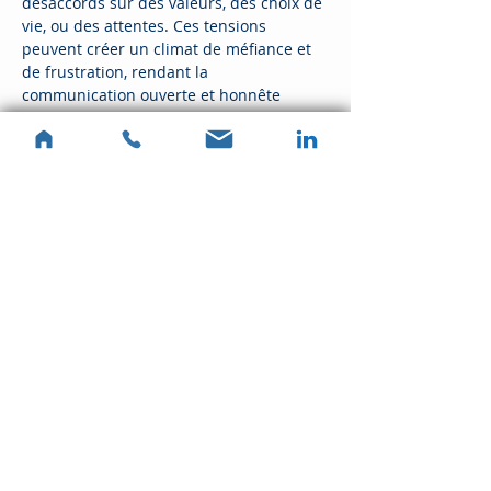
désaccords sur des valeurs, des choix de 
vie, ou des attentes. Ces tensions 
peuvent créer un climat de méfiance et 
de frustration, rendant la 
communication ouverte et honnête 
presque impossible. L'art-thérapie 
permet aux membres de la famille 
d'exprimer leurs émotions à travers des 
créations artistiques, facilitant ainsi un 
dialogue plus serein.
Changements de Vie
En lire plus >
Partager cet événement