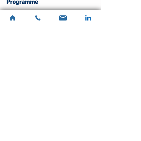
Programme
5:30 PM - 6:30 PM
1 hour
Dates prévues jusqu'à fin juin 2022
See All
Partager cet événement
Sylvie Kablan
0617570861