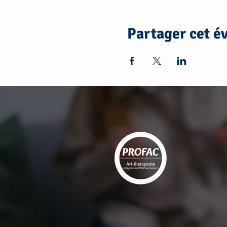
Partager cet 
https://annuaire.laposte.fr/autres-
professionnels-de-sante/art-therapie-paris-et-
pantin-kablan-sylvie-78885120200010/
Lien
Lien