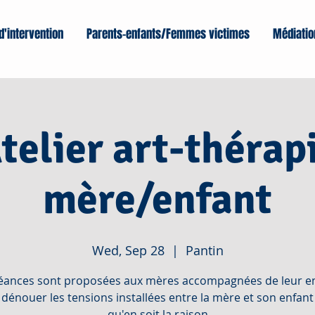
d'intervention
Parents-enfants/Femmes victimes
Médiatio
telier art-thérap
mère/enfant
Wed, Sep 28
  |  
Pantin
éances sont proposées aux mères accompagnées de leur en
 dénouer les tensions installées entre la mère et son enfant
qu'en soit la raison