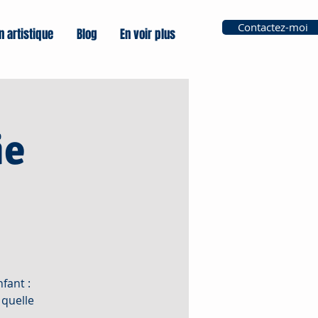
Contactez-moi
n artistique
Blog
En voir plus
ie
fant :
 quelle