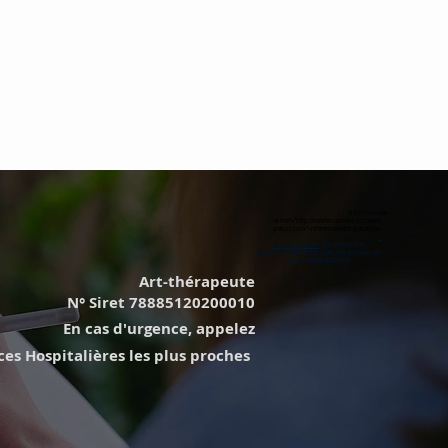
ylvie Paris</a>
<a href="http://referencement-moteurs-
gratuit.com">référencement gratuit</a>
https://annuaire.
laposte.fr/autres-
professionnels-de-sante/art-therapie-kablan-
sylvie-78885120200010/
Art-thérapeute
N° Siret 78885120200010
En cas d'urgence, appelez
s Hospitalières les plus proches