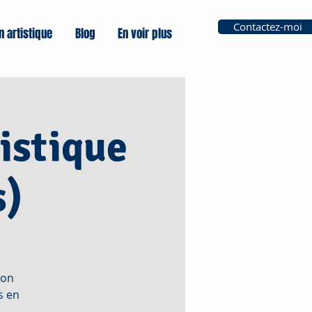
Contactez-moi
n artistique
Blog
En voir plus
istique
s)
ion
s en