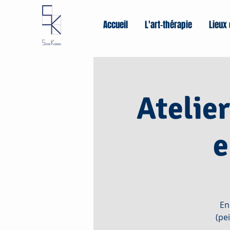
Accueil
L'art-thérapie
Lieux 
Atelie
e
En
(pe