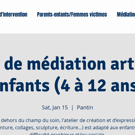
d'intervention
Parents-enfants/Femmes victimes
Médiatio
r de médiation art
nfants (4 à 12 an
Sat, Jan 15
  |  
Pantin
 dehors du champ du soin, l'atelier de création et d’express
inture, collages, sculpture, écriture…) est adapté aux enfant
difficulté psychique et/ou sociale.