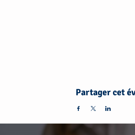
Partager cet 
https://annuaire.laposte.fr/autres-
professionnels-de-sante/art-therapie-paris-et-