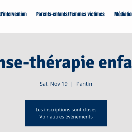
d'intervention
Parents-enfants/Femmes victimes
Médiatio
se-thérapie enfa
Sat, Nov 19
  |  
Pantin
Les inscriptions sont closes
Voir autres événements