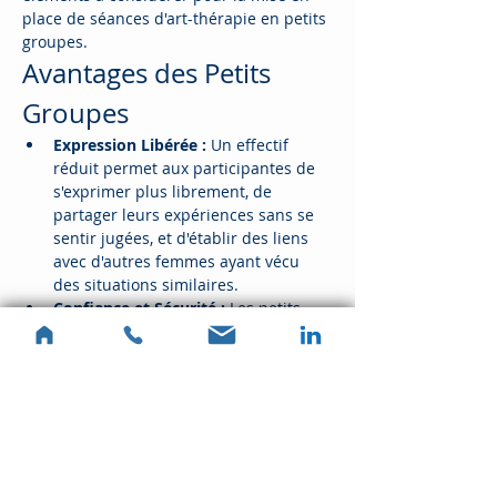
place de séances d'art-thérapie en petits 
groupes.
Avantages des Petits 
Groupes
Expression Libérée :
 Un effectif 
réduit permet aux participantes de 
s'exprimer plus librement, de 
partager leurs expériences sans se 
sentir jugées, et d'établir des liens 
avec d'autres femmes ayant vécu 
des situations similaires.
Confiance et Sécurité :
 Les petits 
groupes favorisent un climat de 
confiance, essentiel pour que les 
participantes se sentent en sécurité 
pour s'ouvrir et explorer des sujets 
sensibles.
Évitement de la Solitude 
:
 Contrairement aux séances 
individuelles, les groupes offrent un 