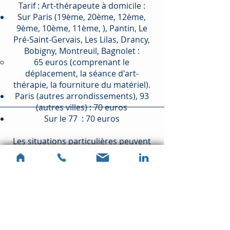
Tarif : Art-thérapeute à domicile :
Sur Paris (19ème, 20ème, 12ème,
9ème, 10ème, 11ème, ), Pantin, Le
Pré-Saint-Gervais, Les Lilas, Drancy,
Bobigny, Montreuil, Bagnolet :
65 euros (comprenant le
déplacement, la séance d'art-
thérapie, la fourniture du matériel).
Paris (autres arrondissements), 93
(autres villes) : 70 euros
Sur le 77 : 70 euros
Les situations particulières peuvent
être étudiées ensemble (RSA, AAH,
minimum retraite…).
Pour les bénéficiaires de la
compensation du handicap,
celle-ci
peut prendre en charge ou atténuer
le coût des séances d'art-thérapie,