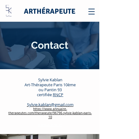
ARTHÉRAPEUTE
Contact
Sylvie Kablan
Art-Thérapeute Paris 10ème
ou Pantin 93
certifiée
RNCP
Sylvie.kablan@gmail.com
https://www.annuaire-
therapeutes.com/therapeute/96796-sylvie-kablan-paris-
10​
arthérapeute 93