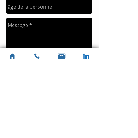
src="
https://platform.linkedin.com/badg
es/js/profile.js"
async defer></script>
Inscription
Sylvie Kablan
0617570861