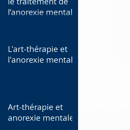
le traitement de
l’anorexie mentale :
Un espace
complémentaire de
soutien et de
L'art-thérapie et
mieux-être
l'anorexie mentale
Art-thérapie et
anorexie mentale