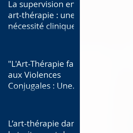
La supervision en
pratique
art-thérapie : une
nécessité clinique
et éthique
"L'Art-Thérapie face
aux Violences
Conjugales : Une
Voie pour Apaiser
les Victimes"
L’art-thérapie dans