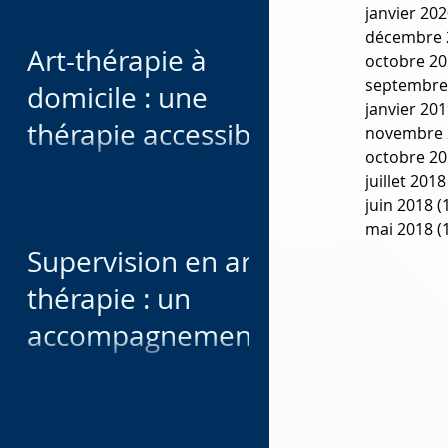
janvier 20
décembre 
Art-thérapie à
octobre 2
septembre
domicile : une
janvier 20
thérapie accessible
novembre 
octobre 2
pour les personnes
juillet 2018
qui ne peuvent pas
juin 2018
(
mai 2018
(
se déplacer
Supervision en art-
thérapie : un
accompagnement
professionnel pour
soutenir, affiner et
sécuriser votre