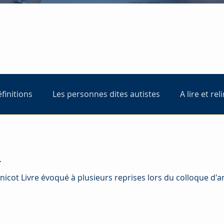
éfinitions
Les personnes dites autistes
A lire et rel
l
 (LPAT) du 30 juin.