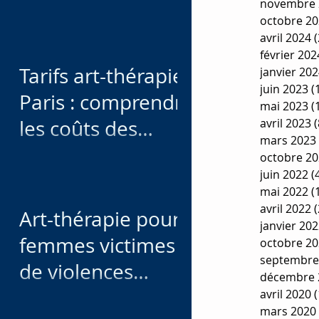
novembre 
en souffrance au
octobre 2
travail : retour
avril 2024
(
février 202
d’expérience
Tarifs art-thérapie
janvier 20
juin 2023
(
Paris : comprendre
mai 2023
(
avril 2023
(
les coûts des
mars 2023
séances d'art-
octobre 2
juin 2022
(
thérapie
mai 2022
(
avril 2022
(
Art-thérapie pour
janvier 20
femmes victimes
octobre 2
septembre
de violences
décembre 
conjugales
avril 2020
(
mars 2020