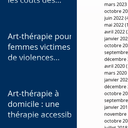
mars 2023
séances d'art-
octobre 2
juin 2022
(
thérapie
mai 2022
(
avril 2022
(
Art-thérapie pour
janvier 20
femmes victimes
octobre 2
septembre
de violences
décembre 
conjugales
avril 2020
(
mars 2020
janvier 20
décembre 
Art-thérapie à
octobre 2
septembre
domicile : une
janvier 20
thérapie accessible
novembre 
octobre 2
pour les personnes
juillet 2018