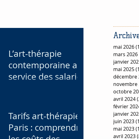
Archive
mai 2026
(
L’art-thérapie
mars 2026
janvier 20
contemporaine au
mai 2025
(
service des salariés
décembre 
novembre 
en souffrance au
octobre 2
travail : retour
avril 2024
(
février 202
d’expérience
Tarifs art-thérapie
janvier 20
juin 2023
(
Paris : comprendre
mai 2023
(
avril 2023
(
les coûts des