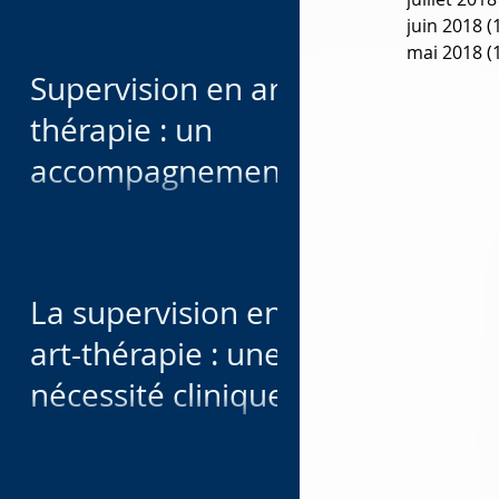
qui ne peuvent pas
juin 2018
(
mai 2018
(
se déplacer
Supervision en art-
thérapie : un
accompagnement
professionnel pour
soutenir, affiner et
sécuriser votre
La supervision en
pratique
art-thérapie : une
nécessité clinique
et éthique