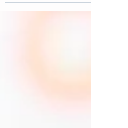
doise.gouv.fr/content/download/10856/79
799/file/Fiche%20action%202016%20art%2
0thérapie%20PRE%20PERSAN.pdf Intitulé
de...