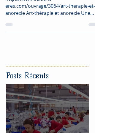
Art-thérapie et anorexie
mentale
https://www.editions-
eres.com/ouvrage/3064/art-therapie-et-
anorexie Art-thérapie et anorexie Une
pratique en équipe pluridisciplinaire...
Posts Récents