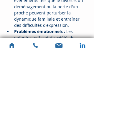
événements tels que le divorce, un 
déménagement ou la perte d'un 
proche peuvent perturber la 
dynamique familiale et entraîner 
des difficultés d'expression.
Problèmes émotionnels :
 Les 
enfants souffrant d'anxiété, de 
dépression ou de troubles du 
comportement peuvent avoir du mal 
à s'ouvrir à leurs parents.
En lire plus >
RSVP
Partager cet événement