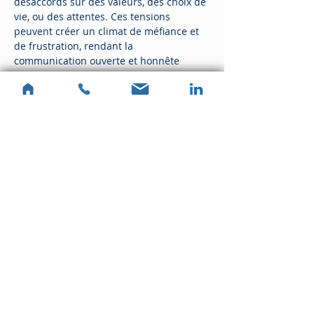
désaccords sur des valeurs, des choix de 
vie, ou des attentes. Ces tensions 
peuvent créer un climat de méfiance et 
de frustration, rendant la 
communication ouverte et honnête 
presque impossible. L'art-thérapie 
permet aux membres de la famille 
d'exprimer leurs émotions à travers des 
créations artistiques, facilitant ainsi un 
dialogue plus serein.
Changements de Vie
En lire plus >
Partager cet événement