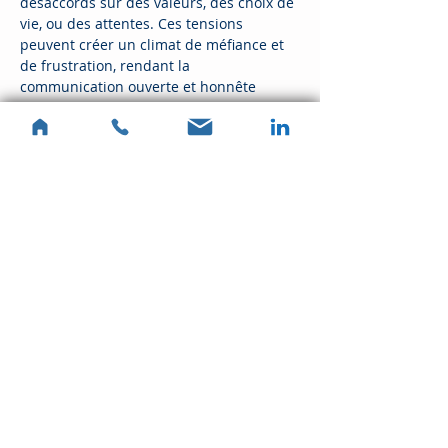
désaccords sur des valeurs, des choix de 
vie, ou des attentes. Ces tensions 
peuvent créer un climat de méfiance et 
de frustration, rendant la 
communication ouverte et honnête 
presque impossible. L'art-thérapie 
permet aux membres de la famille 
d'exprimer leurs émotions à travers des 
créations artistiques, facilitant ainsi un 
dialogue plus serein.
Changements de Vie
En lire plus >
Partager cet événement