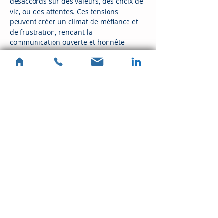
désaccords sur des valeurs, des choix de 
vie, ou des attentes. Ces tensions 
peuvent créer un climat de méfiance et 
de frustration, rendant la 
communication ouverte et honnête 
presque impossible. L'art-thérapie 
permet aux membres de la famille 
d'exprimer leurs émotions à travers des 
créations artistiques, facilitant ainsi un 
dialogue plus serein.
Changements de Vie
En lire plus >
Partager cet événement