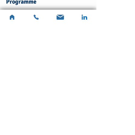
Programme
17:30 - 18:30
1 hora
Dates prévues jusqu'à fin juin 2022
Ver todos
Partager cet événement
Sylvie Kablan
0617570861