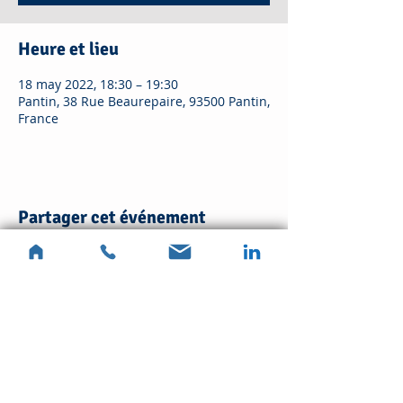
Heure et lieu
18 may 2022, 18:30 – 19:30
Pantin, 38 Rue Beaurepaire, 93500 Pantin,
France
Partager cet événement
Sylvie Kablan
0617570861
Art-thérapeute
N° Siret
78885120200010
En cas d'urgence, appelez