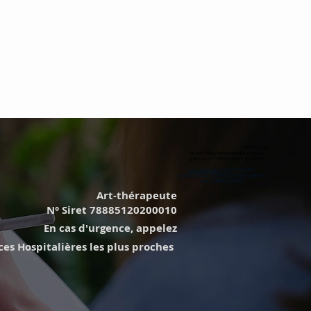
ylvie Paris</a>
<a href="http://referencement-moteurs-
gratuit.com">référencement gratuit</a>
https://annuaire.
laposte.fr/autres-
professionnels-de-sante/art-therapie-kablan-
sylvie-78885120200010/
Art-thérapeute
N° Siret 78885120200010
En cas d'urgence, appelez
s Hospitalières les plus proches