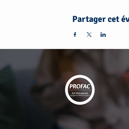
Partager cet 
https://annuaire.laposte.fr/autres-
professionnels-de-sante/art-therapie-paris-et-
pantin-kablan-sylvie-78885120200010/
Lien
Lien