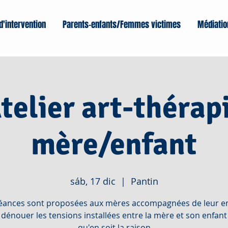
d'intervention
Parents-enfants/Femmes victimes
Médiatio
telier art-thérap
mère/enfant
sáb, 17 dic
  |  
Pantin
éances sont proposées aux mères accompagnées de leur en
 dénouer les tensions installées entre la mère et son enfant
qu'en soit la raison