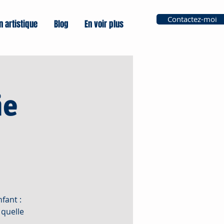
Contactez-moi
n artistique
Blog
En voir plus
ie
fant :
 quelle