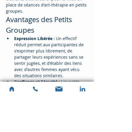
place de séances d'art-thérapie en petits 
groupes.
Avantages des Petits 
Groupes
Expression Libérée :
 Un effectif 
réduit permet aux participantes de 
s'exprimer plus librement, de 
partager leurs expériences sans se 
sentir jugées, et d'établir des liens 
avec d'autres femmes ayant vécu 
des situations similaires.
Confiance et Sécurité :
 Les petits 
groupes favorisent un climat de 
confiance, essentiel pour que les 
participantes se sentent en sécurité 
pour s'ouvrir et explorer des sujets 
sensibles.
Évitement de la Solitude 
:
 Contrairement aux séances 
individuelles, les groupes offrent un 