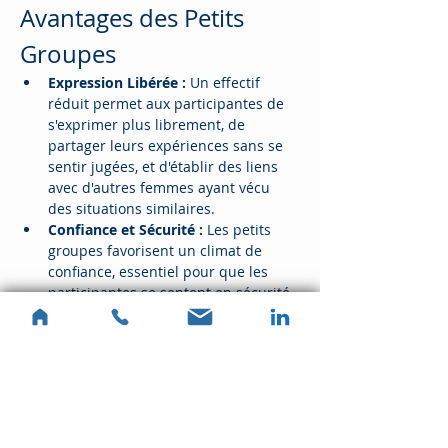
Avantages des Petits 
Groupes
Expression Libérée :
 Un effectif 
réduit permet aux participantes de 
s'exprimer plus librement, de 
partager leurs expériences sans se 
sentir jugées, et d'établir des liens 
avec d'autres femmes ayant vécu 
des situations similaires.
Confiance et Sécurité :
 Les petits 
groupes favorisent un climat de 
confiance, essentiel pour que les 
participantes se sentent en sécurité 
pour s'ouvrir et explorer des sujets 
sensibles.
Évitement de la Solitude 
:
 Contrairement aux séances 
individuelles, les groupes offrent un 
soutien communautaire, ce qui 
peut…