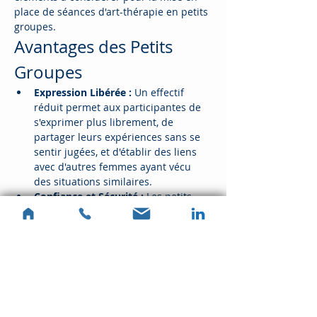
place de séances d'art-thérapie en petits 
groupes.
Avantages des Petits 
Groupes
Expression Libérée :
 Un effectif 
réduit permet aux participantes de 
s'exprimer plus librement, de 
partager leurs expériences sans se 
sentir jugées, et d'établir des liens 
avec d'autres femmes ayant vécu 
des situations similaires.
Confiance et Sécurité :
 Les petits 
groupes favorisent un climat de 
confiance, essentiel pour que les 
participantes se sentent en sécurité 
pour s'ouvrir et explorer des sujets 
sensibles.
Évitement de la Solitude 
:
 Contrairement aux séances 
individuelles, les groupes offrent un 