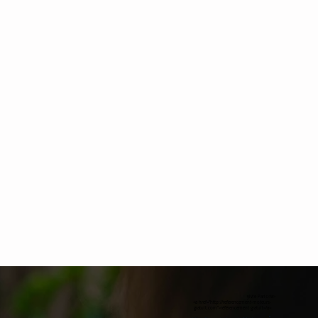
ylvie Paris</a>
<a href="http://referencement-moteurs-
gratuit.com">référencement gratuit</a>