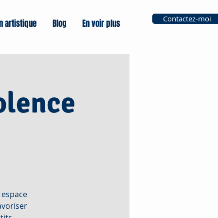
Contactez-moi
n artistique
Blog
En voir plus
olence
n espace
avoriser
tits