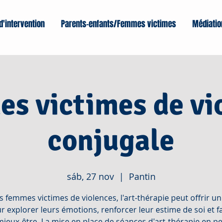
d'intervention
Parents-enfants/Femmes victimes
Médiatio
s victimes de vi
conjugale
sáb, 27 nov
  |  
Pantin
s femmes victimes de violences, l'art-thérapie peut offrir u
r explorer leurs émotions, renforcer leur estime de soi et f
mieux-être. La mise en place de séances d'art-thérapie en pe