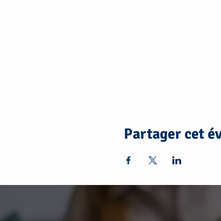
Partager cet 
https://annuaire.laposte.fr/autres-
professionnels-de-sante/art-therapie-paris-et-
pantin-kablan-sylvie-78885120200010/