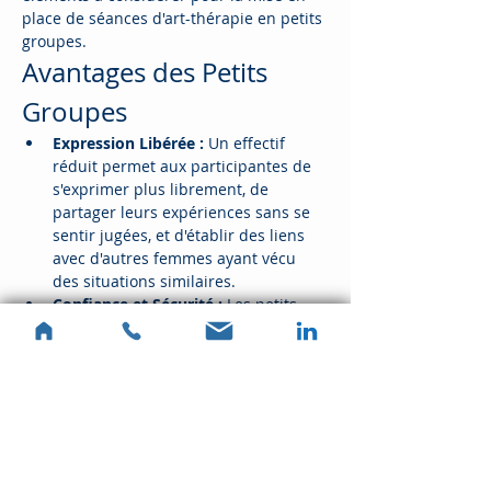
place de séances d'art-thérapie en petits 
groupes.
Avantages des Petits 
Groupes
Expression Libérée :
 Un effectif 
réduit permet aux participantes de 
s'exprimer plus librement, de 
partager leurs expériences sans se 
sentir jugées, et d'établir des liens 
avec d'autres femmes ayant vécu 
des situations similaires.
Confiance et Sécurité :
 Les petits 
groupes favorisent un climat de 
confiance, essentiel pour que les 
participantes se sentent en sécurité 
pour s'ouvrir et explorer des sujets 
sensibles.
Évitement de la Solitude 
:
 Contrairement aux séances 
individuelles, les groupes offrent un 