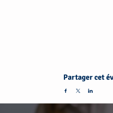
Partager cet 
https://annuaire.laposte.fr/autres-
professionnels-de-sante/art-therapie-paris-et-