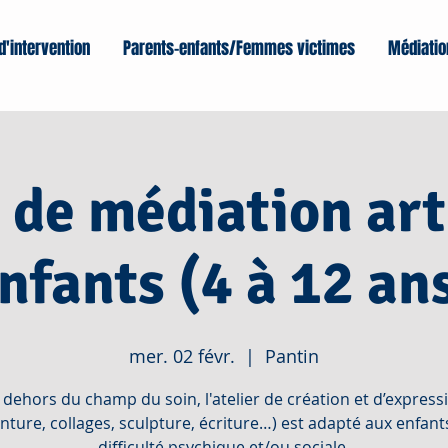
d'intervention
Parents-enfants/Femmes victimes
Médiatio
r de médiation art
nfants (4 à 12 an
mer. 02 févr.
  |  
Pantin
 dehors du champ du soin, l'atelier de création et d’express
inture, collages, sculpture, écriture…) est adapté aux enfant
difficulté psychique et/ou sociale.