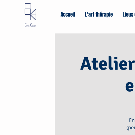
Accueil
L'art-thérapie
Lieux 
Atelie
e
En
(pe