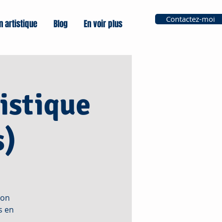
Contactez-moi
n artistique
Blog
En voir plus
istique
s)
ion
s en