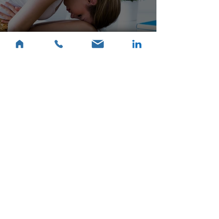
"L'Art-Thérapie face aux
Violences Conjugales : Une
Voie pour Apaiser les Victimes"