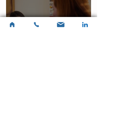
Supervision en art-
thérapie : un
accompagnement
professionnel pour
soutenir, affiner et
sécuriser votre pratique
La supervision en art-
thérapie : une nécessité
clinique et éthique