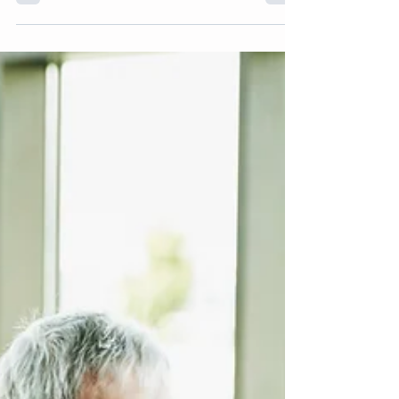
france.fr/dossier-1705-danse-
therapie.html La danse-thérapie est...