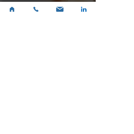
L'art-thérapie et l'anorexie
mentale
Archives
Art-thérapie et anorexie
mentale
mai 2026
(1)
1 post
mars 2026
(3)
3 posts
janvier 2026
(1)
1 post